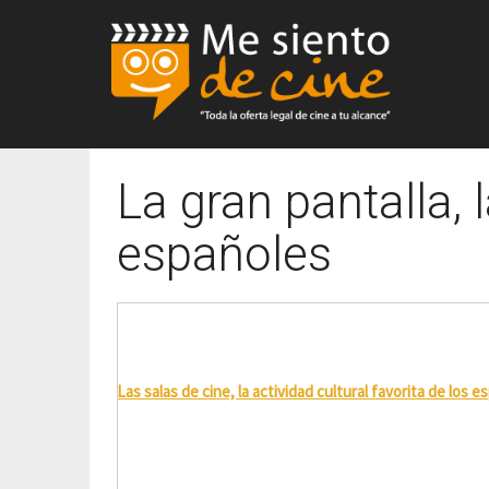
La gran pantalla, l
españoles
Las salas de cine, la actividad cultural favorita de los 