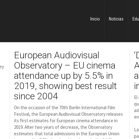
Inicio
Noticias
Edu
European Audiovisual
‘
Observatory – EU cinema
A
ney
a
attendance up by 5.5% in
a
2019, showing best result
i
since 2004
El
qu
On the occasion of the 70th Berlin International Film
ad
Festival, the European Audiovisual Observatory releases
en
its first estimates for European cinema attendance in
2019. After two years of decrease, the Observatory
La
estimates that total admissions in the European Union
pa