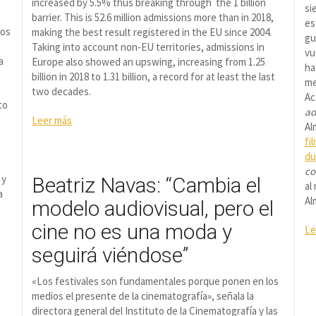
increased by 5.5% thus breaking through the 1 billion
si
barrier. This is 52.6 million admissions more than in 2018,
es
dos
making the best result registered in the EU since 2004.
gu
Taking into account non-EU territories, admissions in
vu
a
Europe also showed an upswing, increasing from 1.25
ha
billion in 2018 to 1.31 billion, a record for at least the last
me
two decades.
Ac
to
ad
Leer más
Al
fi
du
co
 y
Beatriz Navas: “Cambia el
al
a
Al
modelo audiovisual, pero el
cine no es una moda y
Le
seguirá viéndose”
«Los festivales son fundamentales porque ponen en los
medios el presente de la cinematografía», señala la
directora general del Instituto de la Cinematografía y las