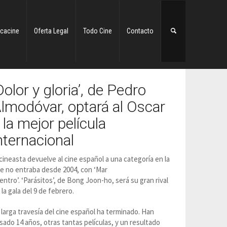
cacine
Oferta Legal
Todo Cine
Contacto
Dolor y gloria’, de Pedro
lmodóvar, optará al Oscar
 la mejor película
nternacional
 cineasta devuelve al cine español a una categoría en la
e no entraba desde 2004, con ‘Mar
entro’. ‘Parásitos’, de Bong Joon-ho, será su gran rival
 la gala del 9 de febrero.
 larga travesía del cine español ha terminado. Han
sado 14 años, otras tantas películas, y un resultado