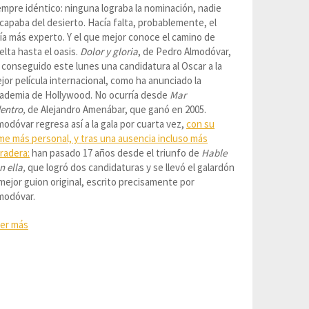
empre idéntico: ninguna lograba la nominación, nadie
capaba del desierto. Hacía falta, probablemente, el
ía más experto. Y el que mejor conoce el camino de
elta hasta el oasis.
Dolor y gloria
, de Pedro Almodóvar,
 conseguido este lunes una candidatura al Oscar a la
jor película internacional, como ha anunciado la
ademia de Hollywood. No ocurría desde
Mar
entro,
de Alejandro Amenábar, que ganó en 2005.
modóvar regresa así a la gala por cuarta vez,
con su
lme más personal, y tras una ausencia incluso más
radera:
han pasado 17 años desde el triunfo de
Hable
n ella,
que logró dos candidaturas y se llevó el galardón
 mejor guion original, escrito precisamente por
modóvar.
er más